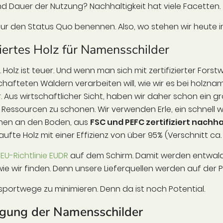
nd Dauer der Nutzung? Nachhaltigkeit hat viele Facetten.
 nur den Status Quo benennen. Also, wo stehen wir heute 
iertes Holz für Namensschilder
. Holz ist teuer. Und wenn man sich mit zertifizierter Fors
hafteten Wäldern verarbeiten will, wie wir es bei holznam
. Aus wirtschaftlicher Sicht, haben wir daher schon ein gr
Ressourcen zu schonen. Wir verwenden Erle, ein schnell
hen an den Boden, aus
FSC und PEFC zertifiziert nachh
ufte Holz mit einer Effizienz von über 95% (Verschnitt ca.
e
EU-Richtlinie EUDR
auf dem Schirm. Damit werden entwaldu
, wie wir finden. Denn unsere Lieferquellen werden auf der Po
sportwege zu minimieren. Denn da ist noch Potential.
igung der Namensschilder