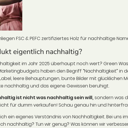
 Anliegen FSC & PEFC zertifiziertes Holz für nachhaltige N
kt eigentlich nachhaltig?
hhaltigkeit im Jahr 2025 überhaupt noch wert? Green Washi
arketingbudgets haben den Begriff “Nachhaltigkeit” in d
Label, leere Behauptungen, bunte Bilder mit glücklichen
ke nachhaltig und das eigene Gewissen beruhigt.
haltig ist nicht was nachhaltig sein will,
sondern was du
 nicht für dumm verkaufen! Schau genau hin und hinterfr
lich ein eigenes Verständnis von Nachhaltigkeit. Bei uns
rklich nachhaltig? Tun wir genug? Was können wir verbesser