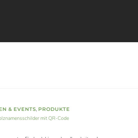
EN & EVENTS
PRODUKTE
,
lznamensschilder mit QR-Code