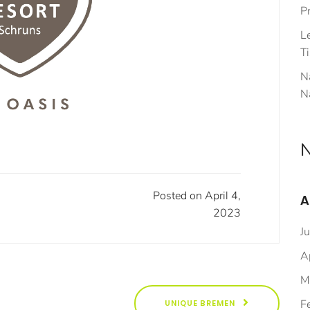
Pr
L
Ti
N
N
N
Posted on April 4,
A
2023
J
A
M
F
UNIQUE BREMEN