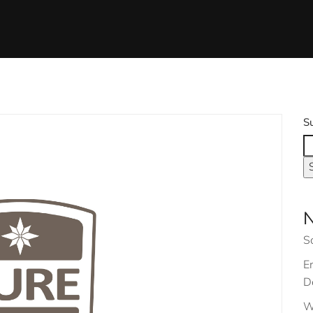
S
N
S
E
De
W