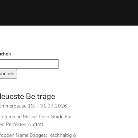
uchen
Suchen
eueste Beiträge
ommerpause 10. – 31.07.2026
rfolgreiche Messe: Dein Guide Für
n Perfekten Auftritt
ooden Name Badges: Nachhaltig &