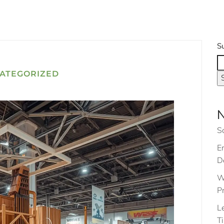
S
ATEGORIZED
N
S
E
De
W
Pr
L
Ti