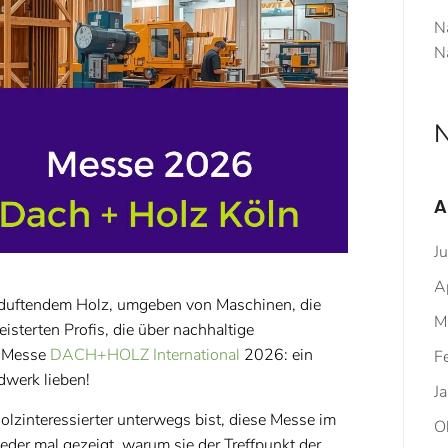
N
N
N
A
J
A
ler duftendem Holz, umgeben von Maschinen, die
M
sterten Profis, die über nachhaltige
e Messe
DACH+HOLZ International
2026: ein
F
ndwerk lieben!
J
Holzinteressierter unterwegs bist, diese Messe im
O
eder mal gezeigt, warum sie der Treffpunkt der