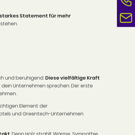
 starkes Statement für mehr
 stehen.
ich und beruhigend.
Diese vielfältige Kraft
r dein Unternehmen sprechen. Der erste
rnehmen.
chtigen Element der
o-Hotels und Greentech-Unternehmen
takt
. Denn Holz strahlt Wärme, Sympathie