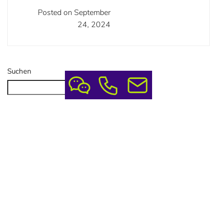
Posted on September
24, 2024
Suchen
Suchen
Neueste Beiträge
Sommerpause 10. – 31.07.2026
Erfolgreiche Messe: Dein Guide Für Den Perfekten Auftritt
Wooden Name Badges: Nachhaltig & Professionell
Lead-Generierung Mit QR-Code Tischaufstellern
Namensschilder Für Restaurant: Nachhaltig & Persönlich