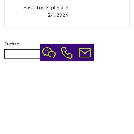
Posted on September
24, 2024
Suchen
Suchen
Neueste Beiträge
Sommerpause 10. – 31.07.2026
Erfolgreiche Messe: Dein Guide Für Den Perfekten Auftritt
Wooden Name Badges: Nachhaltig & Professionell
Lead-Generierung Mit QR-Code Tischaufstellern
Namensschilder Für Restaurant: Nachhaltig & Persönlich