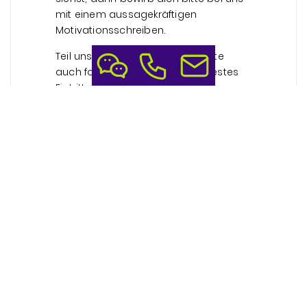
mit einem aussagekräftigen
Motivationsschreiben.
Teil uns in deiner Bewerbung bitte
auch folgende Details mit: Frühestes
Eintrittsdatum, Gehaltswunsch,
mögliche Wochenstundenzahl. Richte
deine Bewerbung per Email an
fels@wiwyn.de
z.H. unseres
Geschäftsführers Martin Fels.
Anhänge bitte als PDF-Datei.
Dies ist keine Remote-Stelle. Arbeitsort
ist in Schwerin.
Posted by