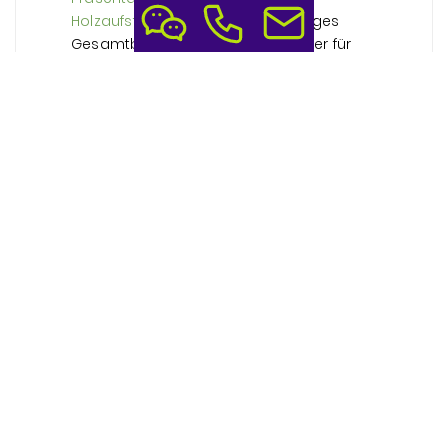
Holzaufstellern
schafft ein stimmiges
Gesamtbild. Deine namensschilder für
messestand sind dabei das persönliche
Element, das den Unterschied macht.
Flexibilität bei der
Beschaffung: Mengen und
Timing
Messetermine ändern sich, Mitarbeiter
wechseln, und manchmal brauchst du
kurzfristig noch drei Schilder zusätzlich.
Genau für solche Situationen gibt es
praktische Lösungen. Die
flexiblen
Mengenpakete für Namensschilder
ermöglichen es dir, heute ein größeres
Kontingent zu bestellen und vom
Mengenrabatt zu profitieren, die