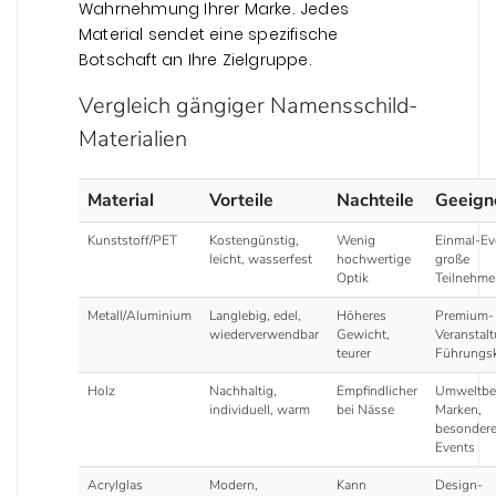
Wahrnehmung Ihrer Marke. Jedes
Material sendet eine spezifische
Botschaft an Ihre Zielgruppe.
Vergleich gängiger Namensschild-
Materialien
Material
Vorteile
Nachteile
Geeigne
Kunststoff/PET
Kostengünstig,
Wenig
Einmal-Ev
leicht, wasserfest
hochwertige
große
Optik
Teilnehme
Metall/Aluminium
Langlebig, edel,
Höheres
Premium-
wiederverwendbar
Gewicht,
Veranstal
teurer
Führungsk
Holz
Nachhaltig,
Empfindlicher
Umweltbe
individuell, warm
bei Nässe
Marken,
besonder
Events
Acrylglas
Modern,
Kann
Design-