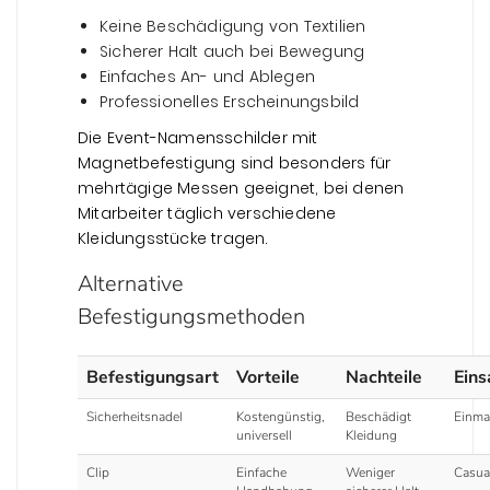
Keine Beschädigung von Textilien
Sicherer Halt auch bei Bewegung
Einfaches An- und Ablegen
Professionelles Erscheinungsbild
Die Event-Namensschilder mit
Magnetbefestigung sind besonders für
mehrtägige Messen geeignet, bei denen
Mitarbeiter täglich verschiedene
Kleidungsstücke tragen.
Alternative
Befestigungsmethoden
Befestigungsart
Vorteile
Nachteile
Eins
Sicherheitsnadel
Kostengünstig,
Beschädigt
Einma
universell
Kleidung
Clip
Einfache
Weniger
Casua