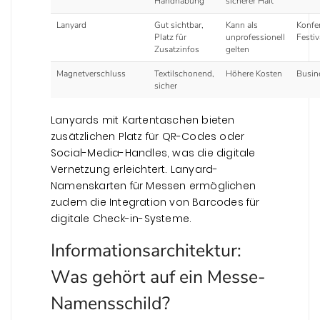
Handhabung
sicherer Halt
Lanyard
Gut sichtbar,
Kann als
Konfe
Platz für
unprofessionell
Festiv
Zusatzinfos
gelten
Magnetverschluss
Textilschonend,
Höhere Kosten
Busin
sicher
Lanyards mit Kartentaschen bieten
zusätzlichen Platz für QR-Codes oder
Social-Media-Handles, was die digitale
Vernetzung erleichtert. Lanyard-
Namenskarten für Messen ermöglichen
zudem die Integration von Barcodes für
digitale Check-in-Systeme.
Informationsarchitektur:
Was gehört auf ein Messe-
Namensschild?